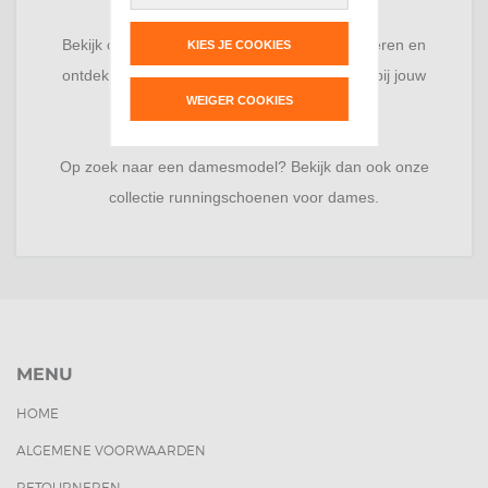
maken van de juiste keuze.
Bekijk onze collectie runningschoenen voor heren en
KIES JE COOKIES
ontdek welke hardloopschoen het beste past bij jouw
WEIGER COOKIES
loopstijl en trainingsdoelen.
Op zoek naar een damesmodel?
Bekijk dan ook onze
collectie runningschoenen voor dames.
MENU
HOME
ALGEMENE VOORWAARDEN
RETOURNEREN