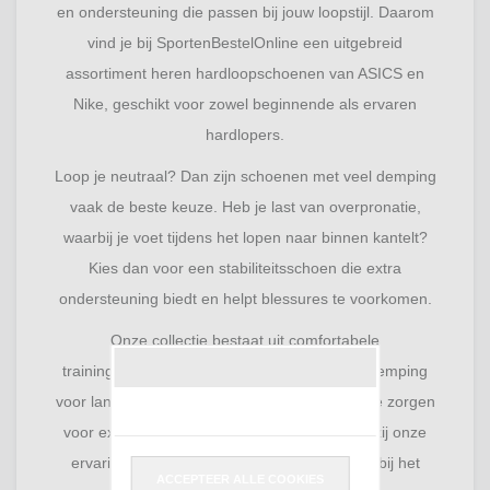
en ondersteuning die passen bij jouw loopstijl. Daarom
vind je bij SportenBestelOnline een uitgebreid
assortiment heren hardloopschoenen van ASICS en
Nike, geschikt voor zowel beginnende als ervaren
hardlopers.
Loop je neutraal? Dan zijn schoenen met veel demping
vaak de beste keuze. Heb je last van overpronatie,
waarbij je voet tijdens het lopen naar binnen kantelt?
Kies dan voor een stabiliteitsschoen die extra
ondersteuning biedt en helpt blessures te voorkomen.
Onze collectie bestaat uit comfortabele
trainingsschoenen, modellen met maximale demping
voor lange afstanden en hardloopschoenen die zorgen
voor extra stabiliteit tijdens iedere stap. Dankzij onze
ervaring als sportretailer helpen wij je graag bij het
ACCEPTEER ALLE COOKIES