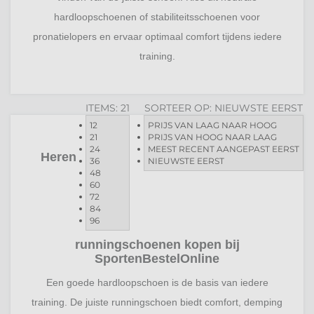
hardloopschoenen of stabiliteitsschoenen voor
pronatielopers en ervaar optimaal comfort tijdens iedere
training.
ITEMS:
21
SORTEER OP:
NIEUWSTE EERST
12
PRIJS VAN LAAG NAAR HOOG
21
PRIJS VAN HOOG NAAR LAAG
24
MEEST RECENT AANGEPAST EERST
Heren
36
NIEUWSTE EERST
48
60
72
84
96
runningschoenen kopen bij
SportenBestelOnline
Een goede hardloopschoen is de basis van iedere
training. De juiste runningschoen biedt comfort, demping