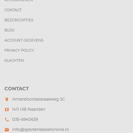
CONTACT
BEZORGOPTIES
BLOG
ACCOUNT GEGEVENS
PRIVACY POLICY
KLACHTEN
CONTACT
Amersfoortsestraatweg 3C
room
1411 HB Naarden
map
035-6940639
call
info@sportenbestelonline.nl
mail