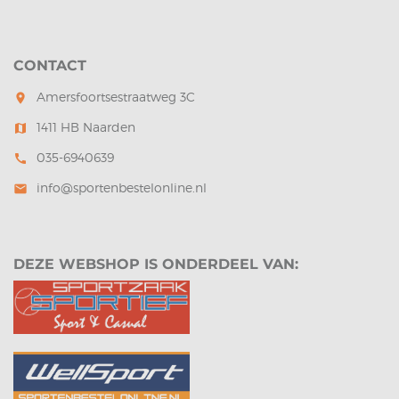
CONTACT
Amersfoortsestraatweg 3C
room
1411 HB Naarden
map
035-6940639
call
info@sportenbestelonline.nl
mail
DEZE WEBSHOP IS ONDERDEEL VAN: