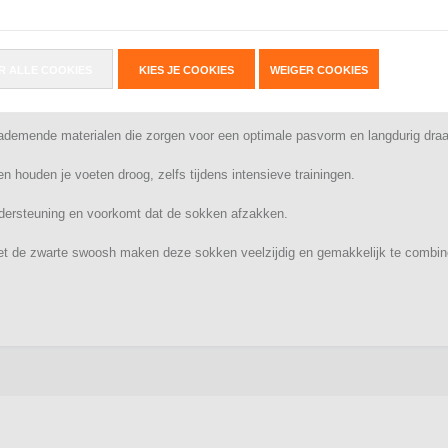
rtikelnummer
SX7664-100
) zijn comfortabele en duurzame sokken, perfect voo
aar over een legging gedragen of onder een korte broek in badslippers. Deze t
R ALLE COOKIES
KIES JE COOKIES
WEIGER COOKIES
demende materialen die zorgen voor een optimale pasvorm en langdurig dra
houden je voeten droog, zelfs tijdens intensieve trainingen.
dersteuning en voorkomt dat de sokken afzakken.
t de zwarte swoosh maken deze sokken veelzijdig en gemakkelijk te combinere