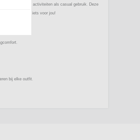
r zowel sportieve activiteiten als casual gebruik. Deze
rend is vast ook iets voor jou!
agcomfort.
n bij elke outfit.