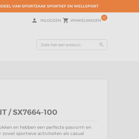
ERDEEL VAN SPORTZAAK SPORTIEF EN WELLSPORT
0
person
local_grocery_store
INLOGGEN
WINKELWAGEN
search
T / SX7664-100
sokken en hebben een perfecte pasvorm en
 zowel sportieve activiteiten als casual