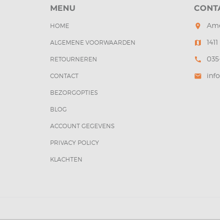
MENU
CONT
Ame
HOME
room
141
ALGEMENE VOORWAARDEN
map
035
RETOURNEREN
call
inf
CONTACT
mail
BEZORGOPTIES
BLOG
ACCOUNT GEGEVENS
PRIVACY POLICY
KLACHTEN