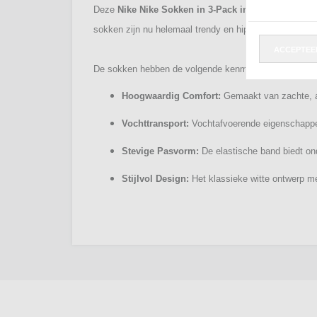
Deze
Nike Nike Sokken in 3-Pack in de kleur Wit
(a
sokken zijn nu helemaal trendy en hip en worden zichtb
ACCEPTEE
De sokken hebben de volgende kenmerken:
Hoogwaardig Comfort:
Gemaakt van zachte, a
Vochttransport:
Vochtafvoerende eigenschappen 
Stevige Pasvorm:
De elastische band biedt on
Stijlvol Design:
Het klassieke witte ontwerp me