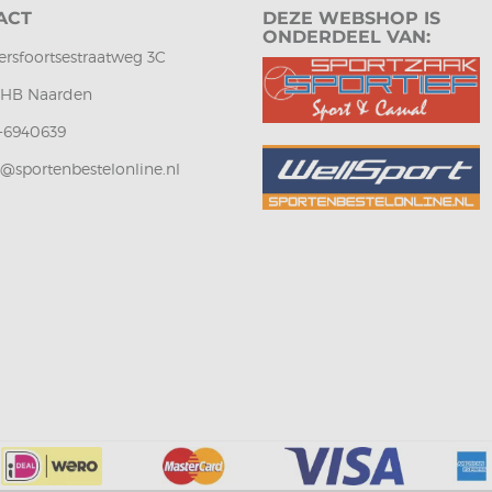
ACT
DEZE WEBSHOP IS
ONDERDEEL VAN:
rsfoortsestraatweg 3C
1 HB Naarden
-6940639
o@sportenbestelonline.nl