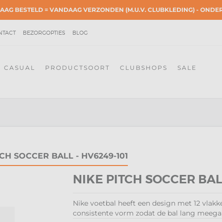
AAG BESTELD = VANDAAG VERZONDEN (M.U.V. CLUBKLEDING) - OND
NTACT
BEZORGOPTIES
BLOG
CASUAL
PRODUCTSOORT
CLUBSHOPS
SALE
TCH SOCCER BALL - HV6249-101
NIKE PITCH SOCCER BALL
Nike voetbal heeft een design met 12 vlakk
consistente vorm zodat de bal lang meegaat