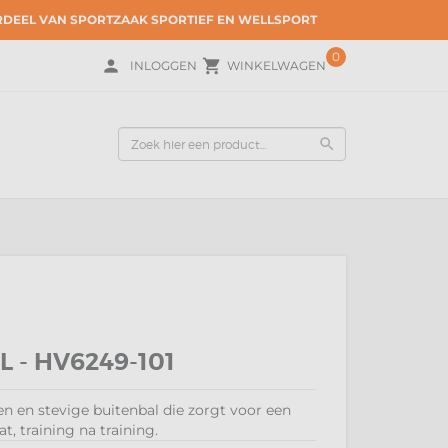
ERDEEL VAN SPORTZAAK SPORTIEF EN WELLSPORT
0
person
local_grocery_store
INLOGGEN
WINKELWAGEN
search
 - HV6249-101
en en stevige buitenbal die zorgt voor een
, training na training.