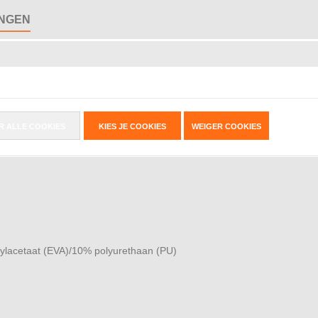
INGEN
ngen en om je voetenwerk te ontwikkelen. Het design met 12 vlakken en
ing.
n (PU)/12% ethyleenvinylacetaat (EVA)
R ALLE COOKIES
KIES JE COOKIES
WEIGER COOKIES
ylacetaat (EVA)/10% polyurethaan (PU)