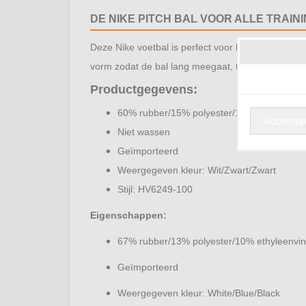
DE NIKE PITCH BAL VOOR ALLE TRAIN
Deze Nike voetbal is perfect voor beginnerstraini
vorm zodat de bal lang meegaat, training na train
Productgegevens:
60% rubber/15% polyester/13% polyurethaa
ACCEPTEE
Niet wassen
Geïmporteerd
Weergegeven kleur: Wit/Zwart/Zwart
Stijl: HV6249-100
Eigenschappen
:
67% rubber/13% polyester/10% ethyleenvin
Geïmporteerd
Weergegeven kleur: White/Blue/Black