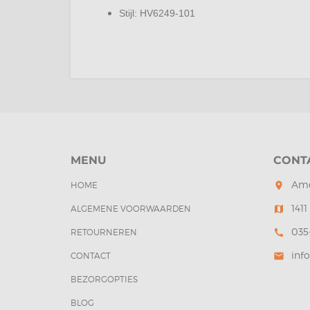
Stijl: HV6249-101
MENU
CONT
Ame
HOME
room
141
ALGEMENE VOORWAARDEN
map
035
RETOURNEREN
call
inf
CONTACT
mail
BEZORGOPTIES
BLOG