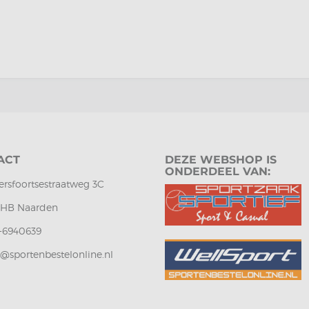
ACT
DEZE WEBSHOP IS
ONDERDEEL VAN:
rsfoortsestraatweg 3C
1 HB Naarden
-6940639
o@sportenbestelonline.nl