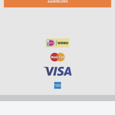
AANMELDEN
* = PRIJZEN ZIJN INCLUSIEF BTW
POWERED BY CCV SHOP
SOFTWARE WEBSHOP