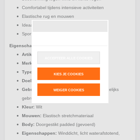
Comfortabel tijdens intensieve activiteiten
Elastische rug en mouwen
Ideaal voor racketsporten en golf
Sportieve en moderne uitstraling
Eigenschappen:
Artikelcode:
26-LJ01201-Navy
ACCEPTEER ALLE COOKIES
Merk:
Nordberg
Type:
Sportjas / Outdoor jas
KIES JE COOKIES
Doelgroep:
Dames
Gebruik:
Tennis, padel, golf, wandelen, dagelijks
WEIGER COOKIES
gebruik
Kleur:
Wit
Mouwen:
Elastisch stretchmateriaal
Body:
Doorgestikt padded (gevoerd)
Eigenschappen:
Winddicht, licht waterafstotend,