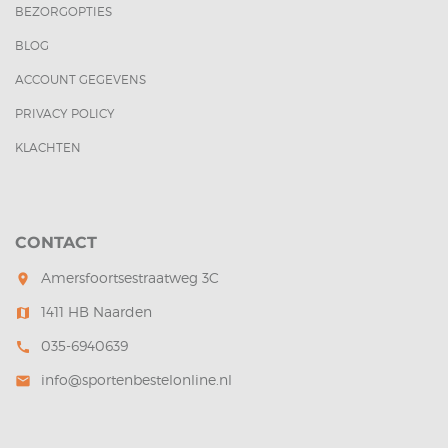
BEZORGOPTIES
BLOG
ACCOUNT GEGEVENS
PRIVACY POLICY
KLACHTEN
CONTACT
Amersfoortsestraatweg 3C
room
1411 HB Naarden
map
035-6940639
call
info@sportenbestelonline.nl
mail